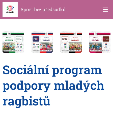
Sport bez předsudků
Sociální program
podpory mladých
ragbistů